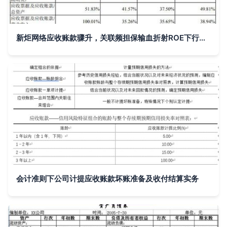
新炬网络应收账款骤升，关联频担保输血折射ROE下行压力
会计准则下公司计提应收账款坏账准备及收付结算实务