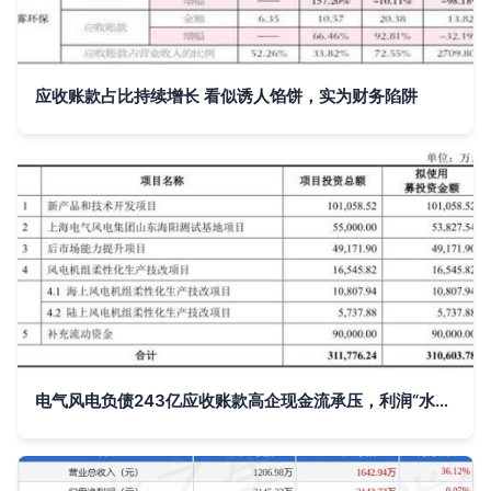
应收账款占比持续增长 看似诱人馅饼，实为财务陷阱
电气风电负债243亿应收账款高企现金流承压，利润“水分”依赖税收优惠与补助