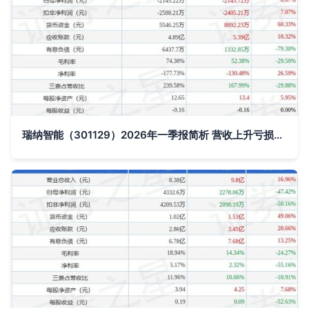
瑞纳智能（301129）2026年一季报简析 营收上升亏损收窄，应收账款体量较大引发关注